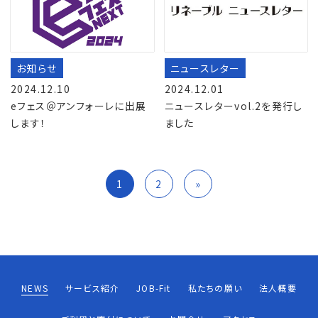
お知らせ
ニュースレター
2024.12.10
2024.12.01
eフェス＠アンフォーレに出展
ニュースレターvol.2を発行し
します！
ました
投
1
2
»
稿
の
ペ
ー
NEWS
サービス紹介
JOB-Fit
私たちの願い
法人概要
ジ